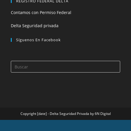
REGISTRO FEDERAL DELTA
Contamos con Permiso Federal
Delta Seguridad privada
Síguenos En Facebook
Pulsa
Esca
para
cerra
el
panel
de
Copyright [date] - Delta Seguridad Privada by 6N Digital
búsq