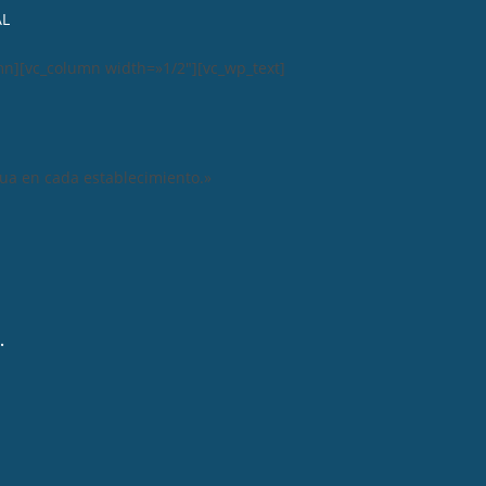
AL
mn][vc_column width=»1/2″][vc_wp_text]
nua en cada establecimiento.»
.