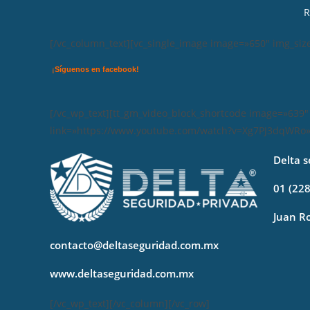
R
[/vc_column_text][vc_single_image image=»650″ img_siz
¡
Síguenos en facebook!
[/vc_wp_text][tt_gm_video_block_shortcode image=»639″ 
link=»https://www.youtube.com/watch?v=Xg7PJ3dqWRo»][
Delta s
01 (228
Juan Ro
contacto@deltaseguridad.com.mx
www.deltaseguridad.com.mx
[/vc_wp_text][/vc_column][/vc_row]