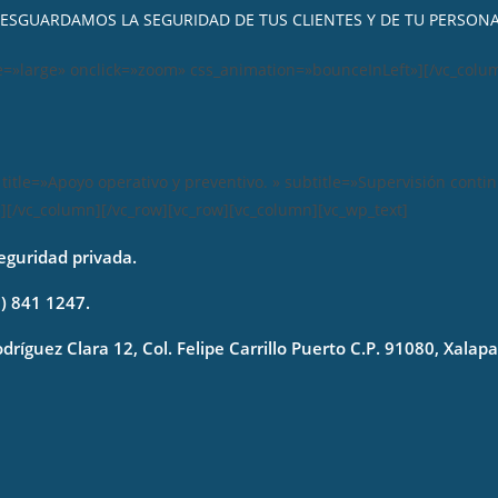
ESGUARDAMOS LA SEGURIDAD DE TUS CLIENTES Y DE TU PERSON
e=»large» onclick=»zoom» css_animation=»bounceInLeft»][/vc_colu
title=»Apoyo operativo y preventivo. » subtitle=»Supervisión conti
/vc_column][/vc_row][vc_row][vc_column][vc_wp_text]
eguridad privada.
) 841 1247.
dríguez Clara 12, Col. Felipe Carrillo Puerto C.P. 91080, Xalapa