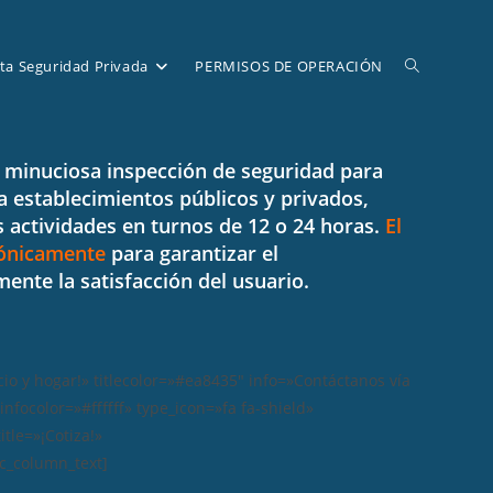
Alternar
ta Seguridad Privada
PERMISOS DE OPERACIÓN
búsqueda
a minuciosa inspección de seguridad
para
 a establecimientos públicos y privados,
 actividades en turnos de 12 o 24 horas.
El
de
rónicamente
para garantizar el
ente la satisfacción del usuario.
la
o y hogar!» titlecolor=»#ea8435″ info=»Contáctanos vía
focolor=»#ffffff» type_icon=»fa fa-shield»
web
tle=»¡Cotiza!»
vc_column_text]