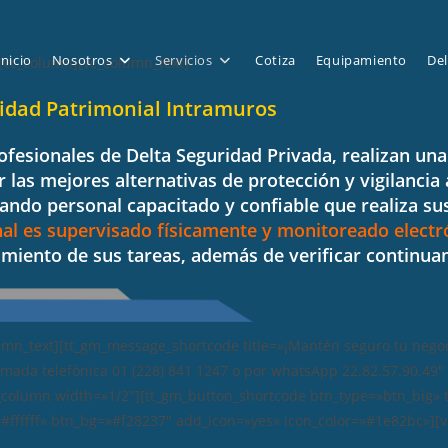
Inicio
Nosotros
Servicios
Cotiza
Equipamiento
Del
[vc_column][vc_column_text]
idad Patrimonial Intramuros
ofesionales de
Delta Seguridad Privada
,
realizan un
r las mejores alternativas de protección y vigilancia
ando personal capacitado y confiable que realiza sus
al es supervisado físicamente y monitoreado elect
miento de sus tareas, además de verificar continuam
umn_text][tt_gm_message_shortcode title=»¡Mantén seguro tu negoci
ada telefónica 01 (228) 841 1247 o por whatsApp 22.82.57.90.49″ in
column width=»1/2″][tt_gm_button_shortcode btn_type=»btn_big» ti
=»#ffffff» btn_bg=»#f28237″ add_icon=»yes» icon_color=»#1e82bc»][