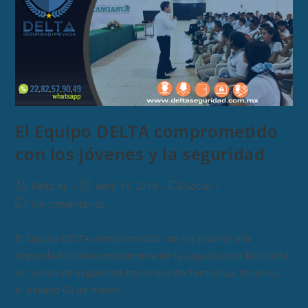
El Equipo DELTA comprometido
con los jóvenes y la seguridad
Autor
Publicación
Categoría
Delta XL
abril 11, 2018
Social
de
de
de
Comentarios
Sin comentarios
la
la
la
de
entrada:
entrada:
entrada:
la
El Equipo DELTA comprometido con los jóvenes y la
entrada:
seguridad Como complemento de la capacitación brindada
al cuerpo de seguridad municipal de Tamiahua, Veracruz ,
el pasado 06 de marzo…