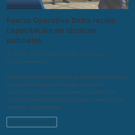
Fuerza Operativa Delta recibe
capacitación en técnicas
policiales
Autor
Publicación
Categoría
DELTA
diciembre 13, 2018
Noticias
de
de
de
Comentarios
Sin comentarios
la
la
la
de
entrada:
entrada:
entrada:
la
Nuestra Fuerza Operativa DELTA es capacitada en Técnicas
entrada:
Policiales. Delta Seguridad Privada, mantiene el
compromiso de mejorar continuamente, evidencia de
ello es la reciente capacitación brindada a nuestra Fuerza
Operativa. Los elementos…
Fuerza
Continuar Leyendo
Operativa
Delta
Recibe