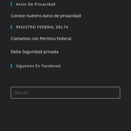
Aviso De Privacidad
Conoce nuestro Aviso de privacidad
REGISTRO FEDERAL DELTA
Contamos con Permiso Federal
Delta Seguridad privada
Síguenos En Facebook
Pulsa
Esca
para
cerra
el
panel