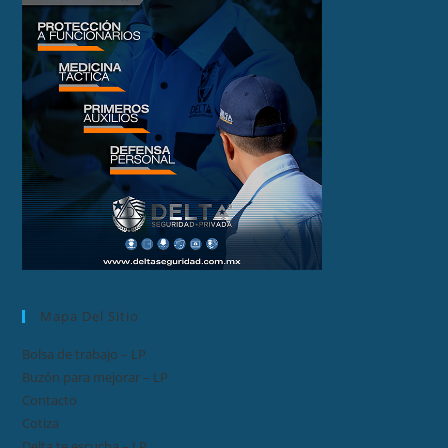
Mapa Del Sitio
Bolsa de trabajo – LP
Buzón para mejorar – LP
Contacto
Cotiza
Delta te escucha – LP